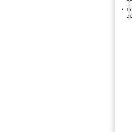
CO
TY
D’