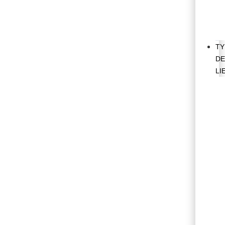
TY
D
LI