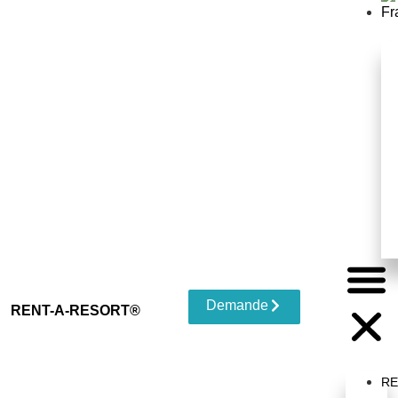
Demande
RENT-A-RESORT®
R