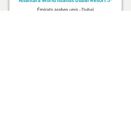
Anantara World Islands Dubai Resort 5*
Émirats arabes unis - Dubaï
Chambres: 70
Prix* total par nuit à partir de: € 46,500
Restauration incluse: Petit-déjeuner
Private Island Croatia 4*
Croatie - Dalmatie
Chambres: 226