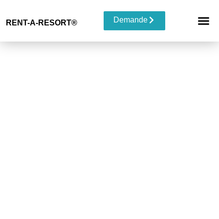
Demande
RENT-A-RESORT®
RESORT 
TYPE D