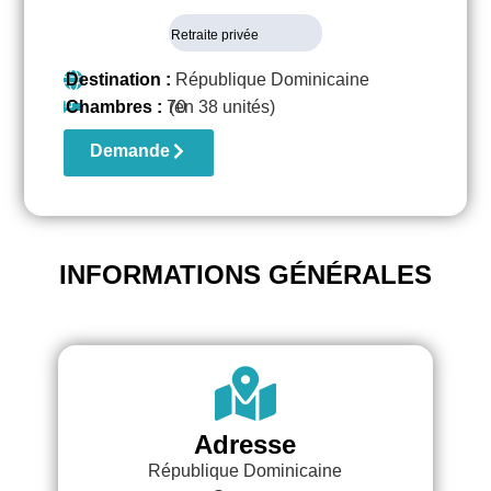
Retraite privée
Destination :
République Dominicaine
Chambres :
70
(en 38 unités)
Demande
INFORMATIONS GÉNÉRALES
Adresse
République Dominicaine