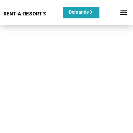
Demande
RENT-A-RESORT®
RESORT C
TYPE D