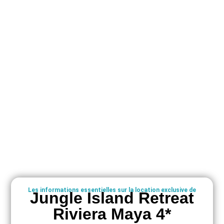
Les informations essentielles sur la location exclusive de
Jungle Island Retreat
Riviera Maya 4*