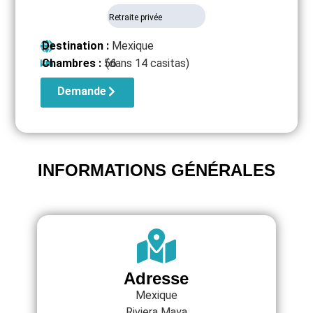
Retraite privée
Destination :
Mexique
Chambres :
56
(dans 14 casitas)
Demande
INFORMATIONS GÉNÉRALES
Adresse
Mexique
Riviera Maya