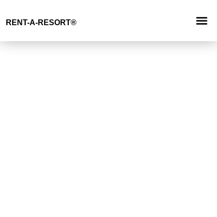
Demande
RENT-A-RESORT®
RESORT 
TYPE D