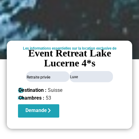
Les informations essentielles sur la location exclusive de
Event Retreat Lake
Lucerne 4*s
Luxe
Retraite privée
Destination :
Suisse
Chambres :
53
Demande