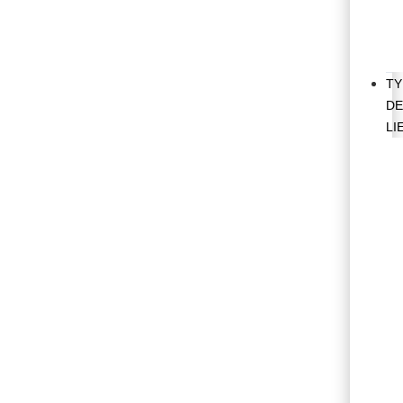
TY
D
LI