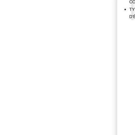
CO
TY
D’