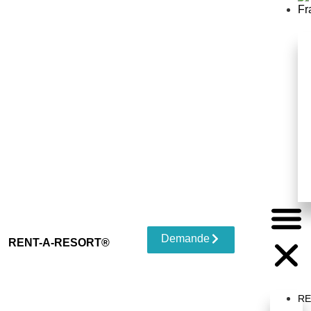
Demande
RENT-A-RESORT®
R