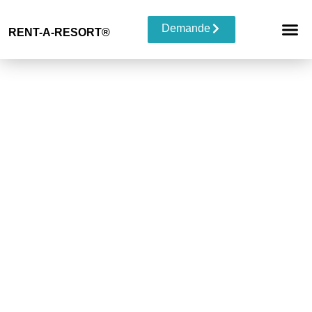
Demande
RENT-A-RESORT®
RESORT 
TYPE D