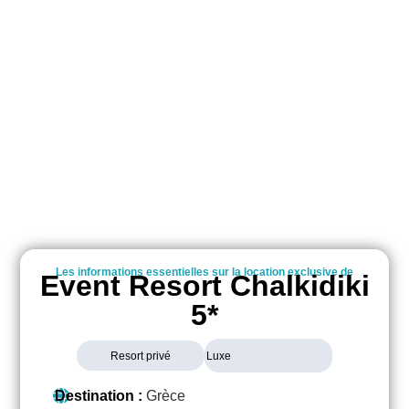
Les informations essentielles sur la location exclusive de
Event Resort Chalkidiki
5*
Resort privé
Luxe
Destination :
Grèce