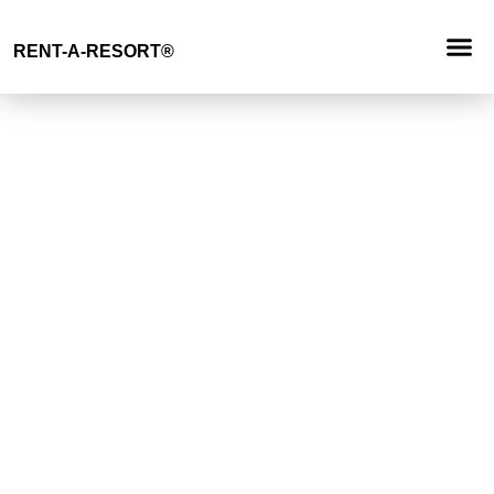
Demande
RENT-A-RESORT®
RESORT 
TYPE D