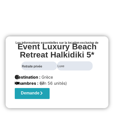
Les informations essentielles sur la location exclusive de
Event Luxury Beach
Retreat Halkidiki 5*
Luxe
Retraite privée
Destination :
Grèce
Chambres :
67
(en 56 unités)
Demande