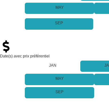
MAY
SEP
Date(s) avec prix préférentiel
JAN
J
MAY
SEP