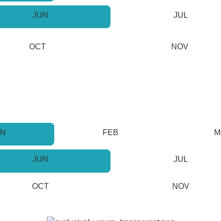
JUN
JUL
OCT
NOV
AN
FEB
M
JUN
JUL
OCT
NOV