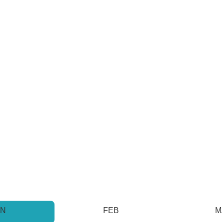
AN
FEB
M