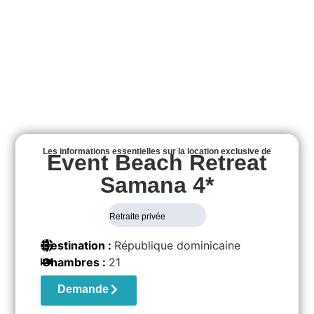
Les informations essentielles sur la location exclusive de
Event Beach Retreat
Samana 4*
Retraite privée
Destination :
République dominicaine
Chambres :
21
Demande