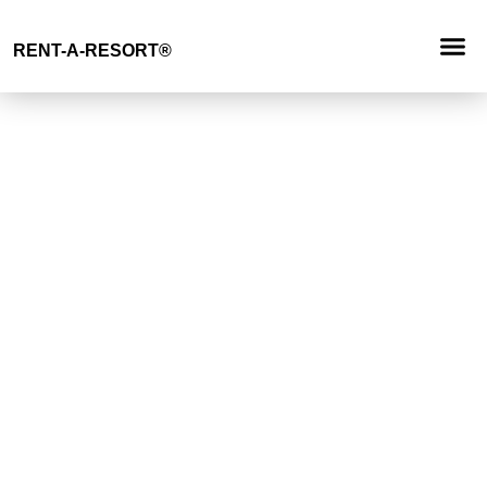
Demande
RENT-A-RESORT®
RESORT 
TYPE D