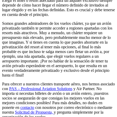
Elegir el hotel o resort adecuado para un alquiler exclusivo siempre
depende de cómo hacer llegar el número definido de invitados al
lugar elegido y en las fechas definidas. Esto es crucial y debe tenerse
en cuenta desde el principio.
Somos grandes admiradores de los vuelos chárter, ya que un avión
privatizado también te permite acceder a regiones apartadas con los
resorts más atractivos. Muy a menudo, un chárter requiere un
presupuesto más elevado, pero probablemente mucho menor de lo
que imaginas. Y si tienes en cuenta lo que puedes ahorrarte en la
privatización del resort al tener más opciones, al final lo más
probable es que incluso te salga menos caro fletar un avión a, por
ejemplo, una isla apartada, que elegir vuelos regulares a un
aeropuerto importante. ¡Por no hablar de la sensación de tener tu
avión privado esperándote en el aeropuerto, lo que resulta en un
evento verdaderamente privatizado y exclusivo desde el principio
hasta el final!
Para ofrecer a nuestros clientes transporte aéreo, nos hemos asociado
con
PAS – Professional Aviation Solutions
y Air Partner. No
importa si necesitas billetes de avión o un avión entero, ¡nuestros
socios se asegurarán de que consigas los mejores vuelos en las
mejores condiciones posibles! Para más detalles, no dudes en
ponerte en
contacto
con nosotros por correo electrónico o mediante
nuestra
Solicitud de Propuesta,
y pregunta simplemente por la
organización de los vuelos.