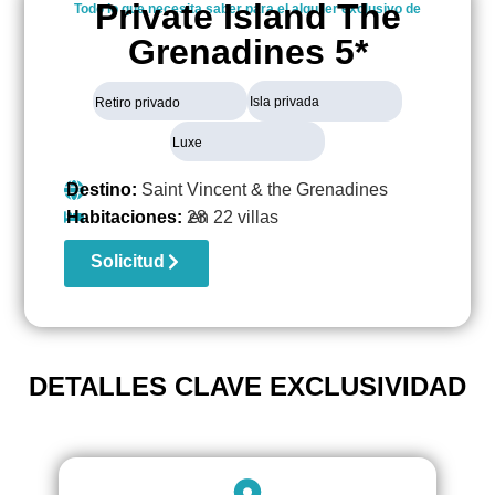
Private Island The
Todo lo que necesita saber para el alquiler exclusivo de
Grenadines 5*
Isla privada
Retiro privado
Luxe
Destino:
Saint Vincent & the Grenadines
Habitaciones:
28
en 22 villas
Solicitud
DETALLES CLAVE EXCLUSIVIDAD