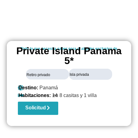
Private Island Panama
Todo lo que necesita saber para el alquiler exclusivo de
5*
Isla privada
Retiro privado
Destino:
Panamá
Habitaciones:
14
en 8 casitas y 1 villa
Solicitud