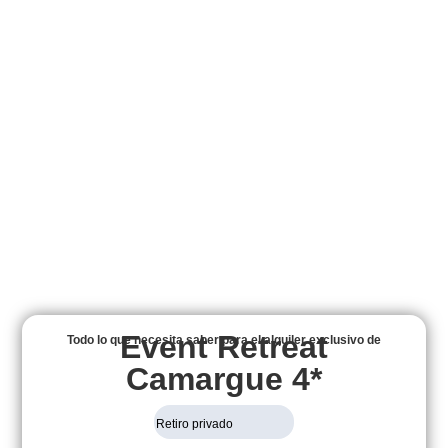
Event Retreat
Todo lo que necesita saber para el alquiler exclusivo de
Camargue 4*
Retiro privado