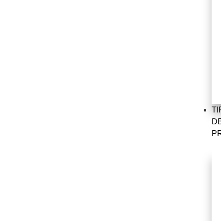
TI
D
PR