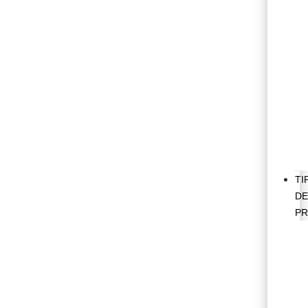
TI
D
PR