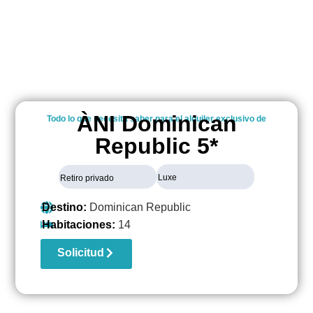
ÀNI Dominican
Todo lo que necesita saber para el alquiler exclusivo de
Republic 5*
Luxe
Retiro privado
Destino:
Dominican Republic
Habitaciones:
14
Solicitud