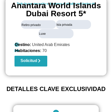
Anantara World Islands
Todo lo que necesita saber para el alquiler exclusivo de
Dubai Resort 5*
Isla privada
Retiro privado
Luxe
Destino:
United Arab Emirates
Habitaciones:
70
Solicitud
DETALLES CLAVE EXCLUSIVIDAD