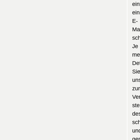
ein
ei
E-
Mai
sch
Je
me
Det
Si
un
zur
Ve
ste
de
sch
un
ge