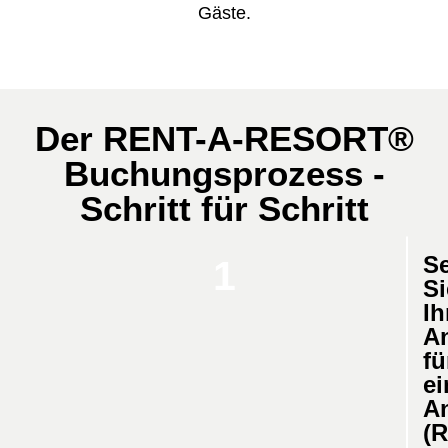
Gäste.
Der RENT-A-RESORT®
Buchungsprozess -
Schritt für Schritt
S
1
Si
Ih
A
fü
ei
A
(