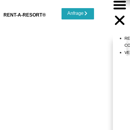
Anfrage
RENT-A-RESORT®
R
CO
VE