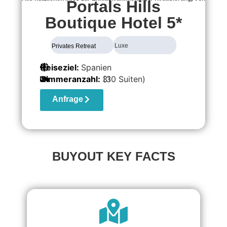
Portals Hills
Boutique Hotel 5*
Luxe
Privates Retreat
Reiseziel:
Spanien
Zimmeranzahl:
31
(30 Suiten)
Anfrage
BUYOUT KEY FACTS