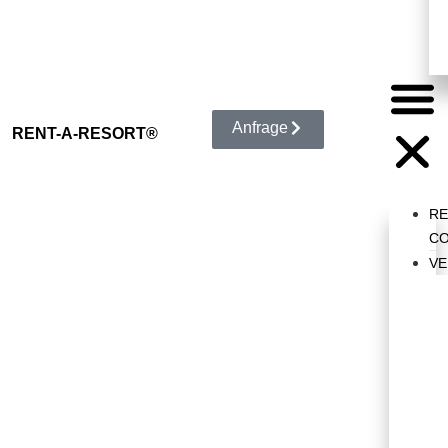
Anfrage
RENT-A-RESORT®
R
CO
VE