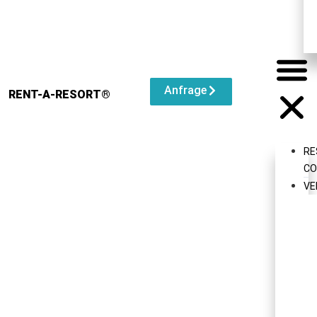
Anfrage
RENT-A-RESORT®
RE
CO
VE