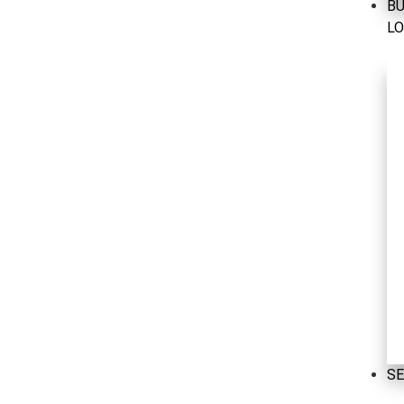
B
L
SE